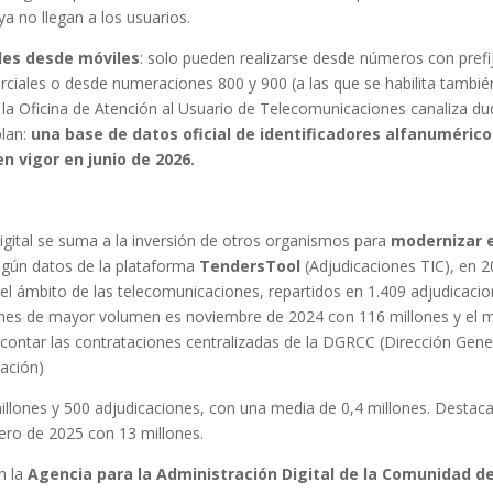
 no llegan a los usuarios.
les desde móviles
: solo pueden realizarse desde números con prefi
iales o desde numeraciones 800 y 900 (a las que se habilita tambié
e la Oficina de Atención al Usuario de Telecomunicaciones canaliza d
plan:
una base de datos oficial de identificadores alfanumérico
n vigor en junio de 2026.
igital se suma a la inversión de otros organismos para
modernizar e
egún datos de la plataforma
TendersTool
(Adjudicaciones TIC), en 
 el ámbito de las telecomunicaciones, repartidos en 1.409 adjudicacio
l mes de mayor volumen es noviembre de 2024 con 116 millones y el 
 contar las contrataciones centralizadas de la DGRCC (Dirección Gene
tación)
llones y 500 adjudicaciones, con una media de 0,4 millones. Destac
ero de 2025 con 13 millones.
n la
Agencia para la Administración Digital de la Comunidad d