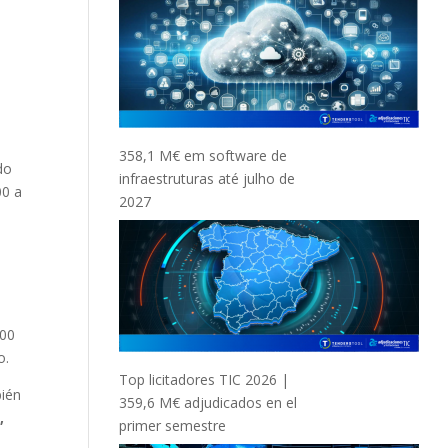
358,1 M€ em software de
do
infraestruturas até julho de
00 a
2027
600
o.
Top licitadores TIC 2026 |
bién
359,6 M€ adjudicados en el
,
primer semestre