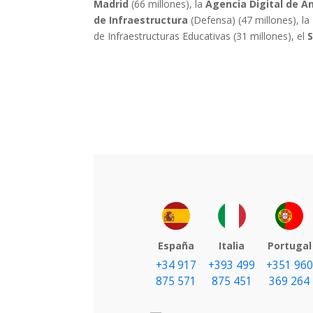
Madrid
(66 millones), la
Agencia Digital de A
de Infraestructura
(Defensa) (47 millones), la
de Infraestructuras Educativas (31 millones), el
S
España
Italia
Portugal
+34 917
+393 499
+351 960
875 571
875 451
369 264