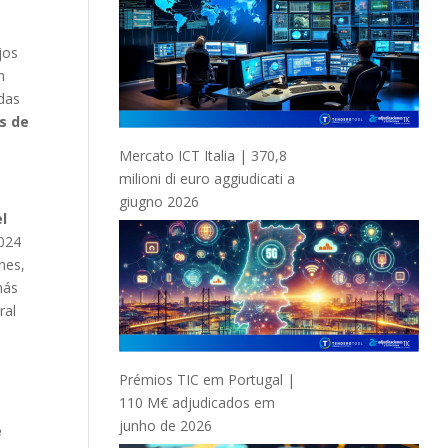
jos
n
udas
s de
Mercato ICT Italia | 370,8
milioni di euro aggiudicati a
giugno 2026
l
2024
nes,
más
ral
a
Prémios TIC em Portugal |
110 M€ adjudicados em
junho de 2026
e