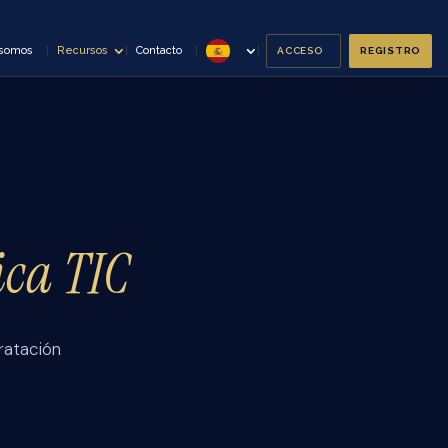
 somos
Recursos
Contacto
ACCESO
REGISTRO
ica TIC
ratación