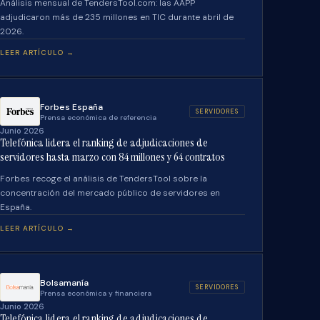
Análisis mensual de TendersTool.com: las AAPP
adjudicaron más de 235 millones en TIC durante abril de
2026.
LEER ARTÍCULO →
Forbes España
SERVIDORES
Prensa económica de referencia
Junio 2026
Telefónica lidera el ranking de adjudicaciones de
servidores hasta marzo con 84 millones y 64 contratos
Forbes recoge el análisis de TendersTool sobre la
concentración del mercado público de servidores en
España.
LEER ARTÍCULO →
Bolsamanía
SERVIDORES
Prensa económica y financiera
Junio 2026
Telefónica lidera el ranking de adjudicaciones de