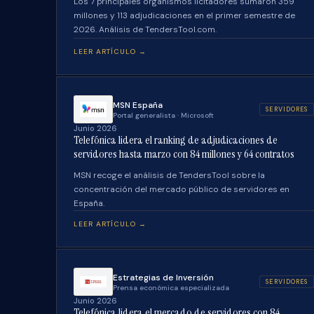
Los 7 principales organismos licitadores sumaron 359
millones y 113 adjudicaciones en el primer semestre de
2026. Análisis de TendersTool.com.
LEER ARTÍCULO →
MSN España
SERVIDORES
Portal generalista · Microsoft
Junio 2026
Telefónica lidera el ranking de adjudicaciones de
servidores hasta marzo con 84 millones y 64 contratos
MSN recoge el análisis de TendersTool sobre la
concentración del mercado público de servidores en
España.
LEER ARTÍCULO →
Estrategias de Inversión
SERVIDORES
Prensa económica especializada
Junio 2026
Telefónica lidera el mercado de servidores con 84