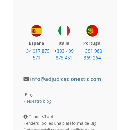
España
Italia
Portugal
+34 917 875
+393 499
+351 960
571
875 451
369 264
info@adjudicacionestic.com
Blog
»
Nuestro blog
TendersTool
TendersTool es una plataforma de Big
Data especializada en el análisis de la