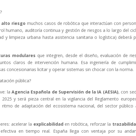
?
o
alto riesgo
muchos casos de robótica que interactúan con perso
rol humano, auditoría continua y gestión de riesgos a lo largo del cic
ad y limpieza urbana hasta asistencia sanitaria o logística) deberá 
turas modulares
que integren, desde el diseño, evaluación de rie
 puntos claros de intervención humana. Esa ingeniería de cumplim
sas concesionarias licitar y operar sistemas sin chocar con la norma.
atación pública?
ve: la
Agencia Española de Supervisión de la IA (AESIA)
, con se
n 2025 y será pieza central en la vigilancia del Reglamento europe
l ritmo de adaptación del ecosistema nacional, del sector público 
eres: acelerar la
explicabilidad
en robótica, reforzar la
trazabilid
efectiva en tiempo real. España llega con ventaja por su anda