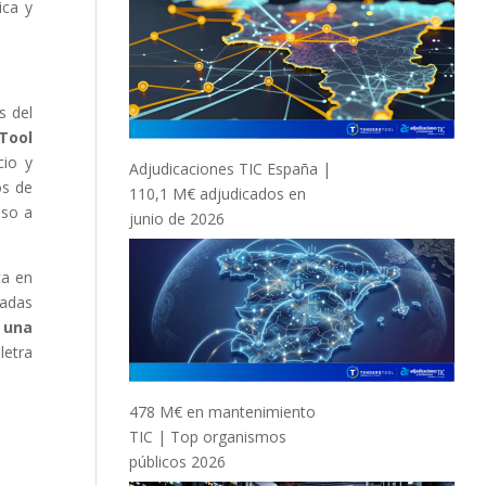
ica y
s del
Tool
cio y
Adjudicaciones TIC España |
os de
110,1 M€ adjudicados en
lso a
junio de 2026
ca en
nadas
e
una
letra
478 M€ en mantenimiento
TIC | Top organismos
públicos 2026