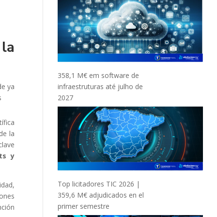
 la
358,1 M€ em software de
de ya
infraestruturas até julho de
s
2027
ífica
de la
clave
ts y
Top licitadores TIC 2026 |
idad,
359,6 M€ adjudicados en el
iones
primer semestre
nción