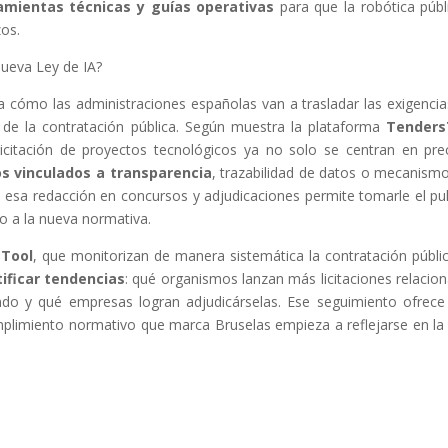
amientas técnicas y guías operativas
para que la robótica públ
zos.
nueva Ley de IA?
cia cómo las administraciones españolas van a trasladar las exigencia
 de la contratación pública. Según muestra la plataforma
Tenders
 licitación de proyectos tecnológicos ya no solo se centran en pre
os vinculados a transparencia
, trazabilidad de datos o mecanism
esa redacción en concursos y adjudicaciones permite tomarle el pu
co a la nueva normativa.
Tool
, que monitorizan de manera sistemática la contratación públi
tificar tendencias
: qué organismos lanzan más licitaciones relacio
endo y qué empresas logran adjudicárselas. Ese seguimiento ofrec
plimiento normativo que marca Bruselas empieza a reflejarse en la 