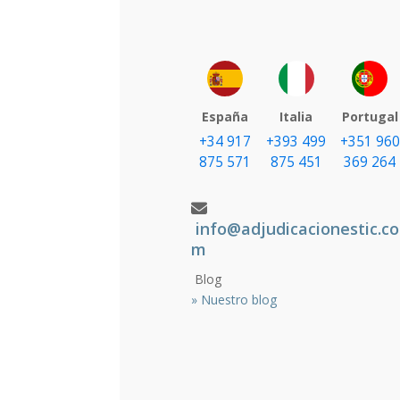
España
Italia
Portugal
+34 917
+393 499
+351 960
875 571
875 451
369 264
info@adjudicacionestic.co
m
Blog
»
Nuestro blog