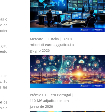
nas o
lo de
poder
Mercato ICT Italia | 370,8
milioni di euro aggiudicati a
sgos,
giugno 2026
iento
de en
o. Su
a las
Prémios TIC em Portugal |
110 M€ adjudicados em
ad
de
junho de 2026
miaje