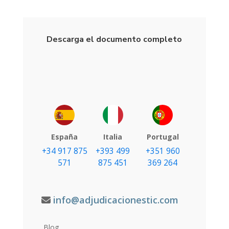
Descarga el documento completo
España
Italia
Portugal
+34 917 875
+393 499
+351 960
571
875 451
369 264
info@adjudicacionestic.com
Blog