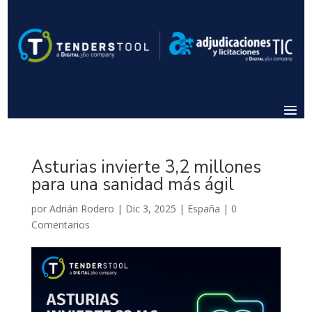
Asturias invierte 3,2 millones
para una sanidad más ágil
por
Adrián Rodero
|
Dic 3, 2025
|
España
|
0
Comentarios