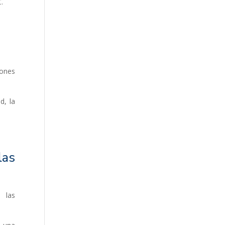
.
iones
d, la
las
 las