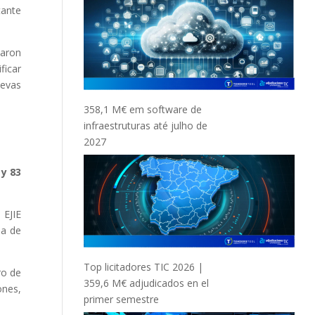
tante
laron
ficar
uevas
358,1 M€ em software de
infraestruturas até julho de
2027
 y 83
 EJIE
ia de
Top licitadores TIC 2026 |
ro de
359,6 M€ adjudicados en el
ones,
primer semestre