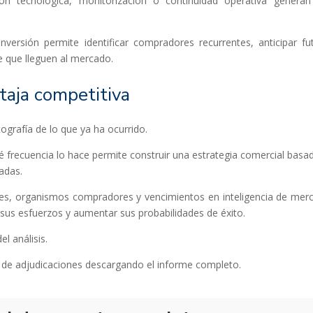
ón tecnológica, monitorización o continuidad operativa genera
nversión permite identificar compradores recurrentes, anticipar fu
e que lleguen al mercado.
taja competitiva
grafía de lo que ya ha ocurrido.
é frecuencia lo hace permite construir una estrategia comercial basa
adas.
es, organismos compradores y vencimientos en inteligencia de mer
 sus esfuerzos y aumentar sus probabilidades de éxito.
l análisis.
e de adjudicaciones descargando el informe completo.