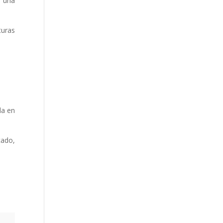
n una
turas
da en
cado,