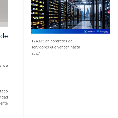
 de
124 M€ en contratos de
servidores que vencen hasta
2027
es de
ntado
vidad
mente