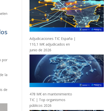
uelen
dos
Adjudicaciones TIC España |
110,1 M€ adjudicados en
junio de 2026
o por
de la
is de
478 M€ en mantenimiento
TIC | Top organismos
públicos 2026