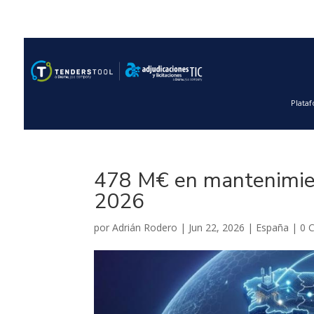
Plata
478 M€ en mantenimien
2026
por
Adrián Rodero
|
Jun 22, 2026
|
España
|
0 