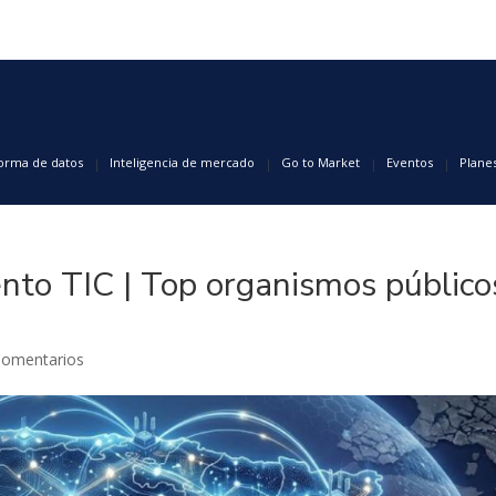
forma de datos
Inteligencia de mercado
Go to Market
Eventos
Plane
to TIC | Top organismos público
Comentarios