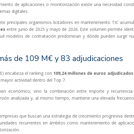
imiento de aplicaciones o monitorización existe una necesidad cons
temas digitales.
te principales organismos licitadores en mantenimiento TIC acumu
nes
entre junio de 2025 y mayo de 2026. Este volumen permite identi
qué modelos de contratación predominan y dónde pueden surgir n
n más de 109 M€ y 83 adjudicaciones
IE) encabeza el ranking con
109,24 millones de euros adjudicados
 mayor actividad dentro del Top 7.
n económico, sino la combinación entre importe y recurrencia.
ersión analizada y, al mismo tiempo, mantiene una elevada frecuenc
a empresas que buscan una estrategia de crecimiento progresiva dent
rtunidades recurrentes en ámbitos como mantenimiento de aplicaci
torización.