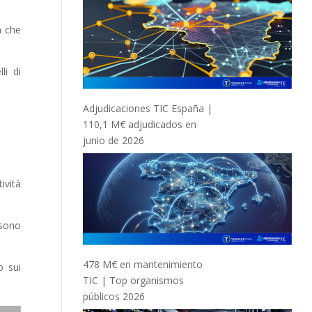
à che
li di
Adjudicaciones TIC España |
110,1 M€ adjudicados en
junio de 2026
ività
ssono
478 M€ en mantenimiento
o sui
TIC | Top organismos
públicos 2026