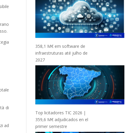
ibile
trano
sso.
tegia
358,1 M€ em software de
infraestruturas até julho de
2027
otale
tà di
Top licitadores TIC 2026 |
359,6 M€ adjudicados en el
zi ad
primer semestre