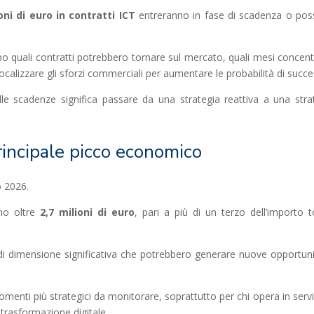
oni di euro in contratti ICT
entreranno in fase di scadenza o poss
ipo quali contratti potrebbero tornare sul mercato, quali mesi concen
alizzare gli sforzi commerciali per aumentare le probabilità di succe
lle scadenze significa passare da una strategia reattiva a una stra
rincipale picco economico
o 2026.
ano oltre
2,7 milioni di euro
, pari a più di un terzo dell’importo t
di dimensione significativa che potrebbero generare nuove opportuni
menti più strategici da monitorare, soprattutto per chi opera in servi
i trasformazione digitale.