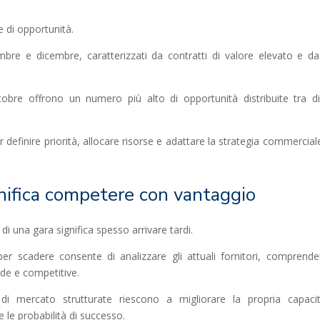
e di opportunità.
re e dicembre, caratterizzati da contratti di valore elevato e d
obre offrono un numero più alto di opportunità distribuite tra di
efinire priorità, allocare risorse e adattare la strategia commerciale
gnifica competere con vantaggio
di una gara significa spesso arrivare tardi.
per scadere consente di analizzare gli attuali fornitori, comprende
ide e competitive.
i mercato strutturate riescono a migliorare la propria capaci
 le probabilità di successo.