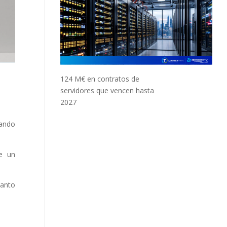
124 M€ en contratos de
servidores que vencen hasta
2027
tando
re un
uanto