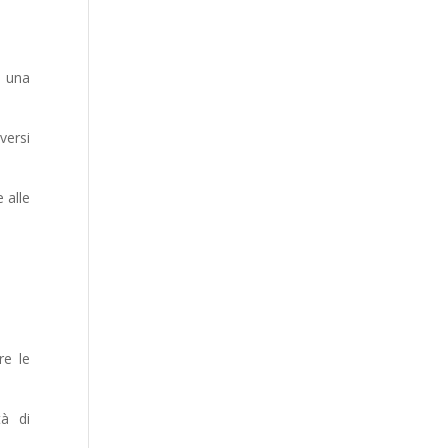
a una
versi
 alle
re le
tà di