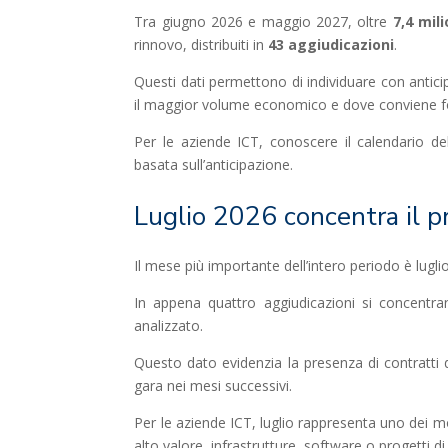
Tra giugno 2026 e maggio 2027, oltre
7,4 mili
rinnovo, distribuiti in
43 aggiudicazioni
.
Questi dati permettono di individuare con antic
il maggior volume economico e dove conviene foc
Per le aziende ICT, conoscere il calendario de
basata sull’anticipazione.
Luglio 2026 concentra il p
Il mese più importante dell’intero periodo è lugli
In appena quattro aggiudicazioni si concentr
analizzato.
Questo dato evidenzia la presenza di contratti 
gara nei mesi successivi.
Per le aziende ICT, luglio rappresenta uno dei mo
alto valore, infrastrutture, software o progetti d