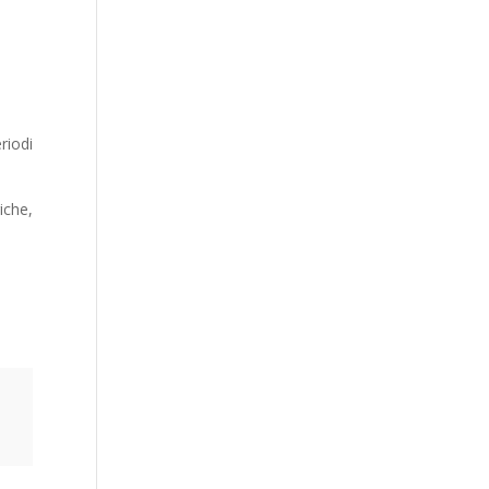
riodi
iche,