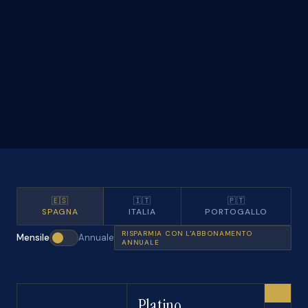
🇪🇸
🇮🇹
🇵🇹
SPAGNA
ITALIA
PORTOGALLO
RISPARMIA CON L'ABBONAMENTO
Mensile
Annuale
ANNUALE
I
Platino