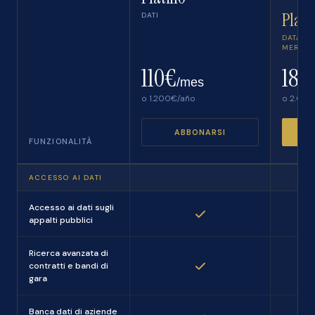
Plat
DATI
DATA PR
MERCA
110€
185
/mes
o 1.200€/año
o 2.00
ABBONARSI
FUNZIONALITÀ
ACCESSO AI DATI
Accesso ai dati sugli
appalti pubblici
Ricerca avanzata di
contratti e bandi di
gara
Banca dati di aziende